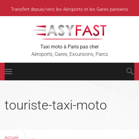
Transfert depuis/vers les Aéroports et les Gares parisiens
Taxi moto à Paris pas cher
Aéroports, Gares, Excursions, Parcs
touriste-taxi-moto
Accueil
to